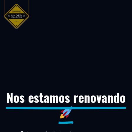
Nos estamos renovando