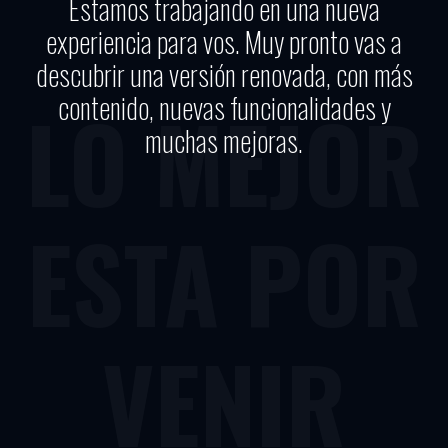
Estamos trabajando en una nueva
experiencia para vos. Muy pronto vas a
descubrir una versión renovada, con más
contenido, nuevas funcionalidades y
LO MEJOR
muchas mejoras.
ESTA POR
VENIR