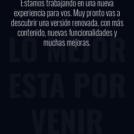
Estamos trabajando en una nueva
experiencia para vos. Muy pronto vas a
descubrir una versión renovada, con más
contenido, nuevas funcionalidades y
LO MEJOR
muchas mejoras.
ESTA POR
VENIR